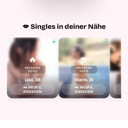
💋 Singles in deiner Nähe
🔥
💋
PRIVATES
PRIVATES
FOTO
FOTO
Lisa, 38
Marie, 31
L
👀 PROFIL
👀 PROFIL
ANSEHEN
ANSEHEN